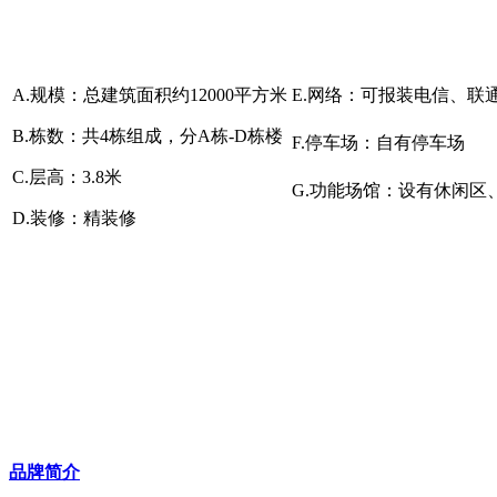
A.
规模：总建筑面积约12000平方米
E.
网络：可报装电信、联
B.
栋数：共4栋组成，分A栋-D栋楼
F.
停车场：自有停车场
C.
层高：3.8米
G.
功能场馆：设有休闲区
D.
装修：精装修
品牌简介