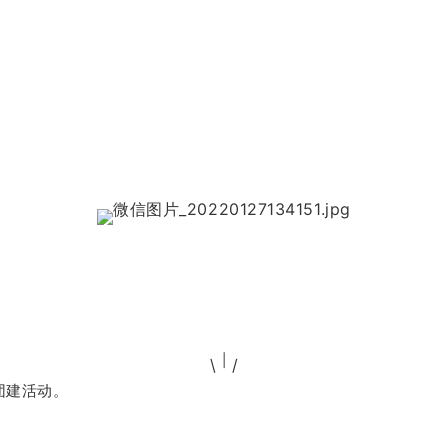
|
\
/
团建活动。