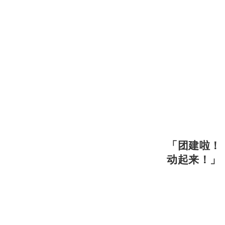
团建啦！
「
动起来！
」