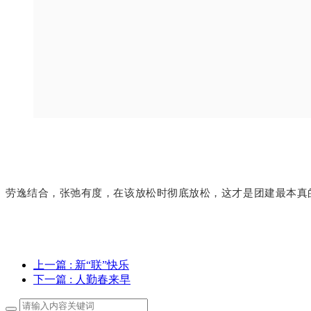
劳逸结合，张弛有度，在该放松时彻底放松，这才是团建最本真
上一篇
: 新“联”快乐
下一篇
: 人勤春来早