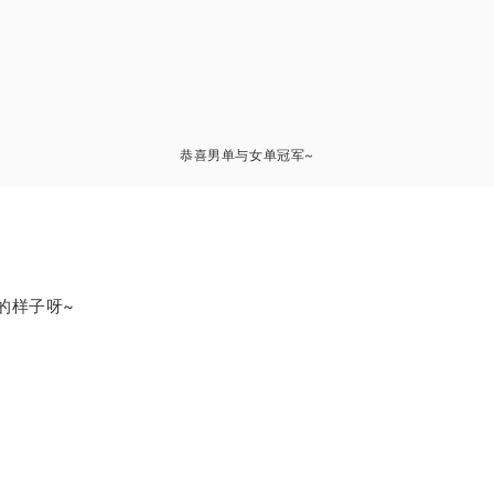
恭喜男单与女单冠军~
的样子呀~