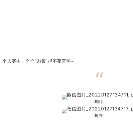
个人赛中，个个“肉紧”得不苟言笑~
“
我削~
我挡~