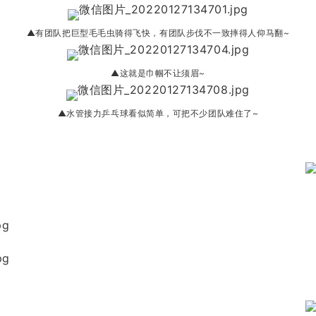
▲有团队把巨型毛毛虫骑得飞快，有团队步伐不一致摔得人仰马翻~
▲这就是巾帼不让须眉~
▲水管接力乒乓球看似简单，可把不少团队难住了~